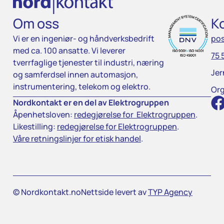
Om oss
K
Vi er en ingeniør- og håndverksbedrift
po
med ca. 100 ansatte. Vi leverer
75 
tverrfaglige tjenester til industri, næring
Jer
og samferdsel innen automasjon,
instrumentering, telekom og elektro.
Org
Nordkontakt er en del av Elektrogruppen
Åpenhetsloven:
redegjørelse for Elektrogruppen
.
Likestilling:
redegjørelse for Elektrogruppen
.
Våre retningslinjer for etisk handel
.
© Nordkontakt.no
Nettside levert av
TYP Agency